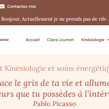
Contactez-moi
our, Actuellement je ne prends pas de rdv . Me
Accueil
Claire Loumiet
Kinésiologie
nésie
t Kinésiologie et soins énergéti
ace le gris de ta vie et allum
urs que tu possèdes à l’intér
Pablo Picasso