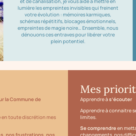
et de canalisation, je vous aide à mettre en
lumière les empreintes invisibles qui freinent
votre évolution : mémoires karmiques,
schémas répétitifs, blocages émotionnels,
empreintes de magie noire… Ensemble, nous
dénouons ces entraves pour libérer votre
plein potentiel.
Mes priori
sur la Commune de
Apprendre à
s’écouter
Apprendre à connaitre ses
 en toute discrétion mes
limites.
Se comprendre
en metta
s, nos frustrations, nos
changements, nos diffic