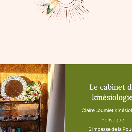
Le cabinet 
kinésiologi
Claire Loumiet Kinési
Holistique
6 Impasse de la Po